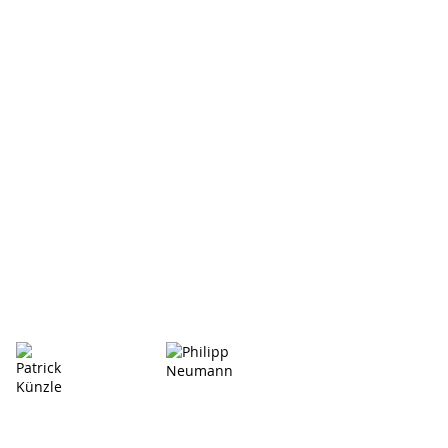
Vorarbeiter
Vorarbeiter
Patrick Künzle
Philipp Neumann
Zimmermann
Zimmermann
Vorarbeiter
Vorarbeiter