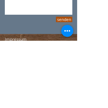
senden
Impressum
Datenschutz
Holzbau-Team AG
Lindenstrasse 20
8302 Kloten
T +41 44 813 30 55
info@holzbau-team.ch
@ Holzbau-Team AG