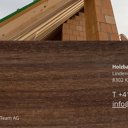
Holzb
Linden
8302 K
T +4
info
-Team AG